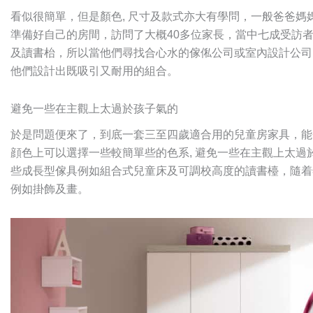
看似很簡單，但是顏色, 尺寸及款式亦大有學問，一般爸爸
準備好自己的房間，訪問了大概40多位家長，當中七成受訪
及讀書枱，所以當他們尋找合心水的傢俬公司或室內設計公司
他們設計出既吸引又耐用的組合。
避免一些在主觀上太過於孩子氣的
於是問題便來了，到底一套三至四歲適合用的兒童房家具，能
顔色上可以選擇一些較簡單些的色系, 避免一些在主觀上太
些成長型傢具例如組合式兒童床及可調校高度的讀書檯，隨着
例如掛飾及畫。