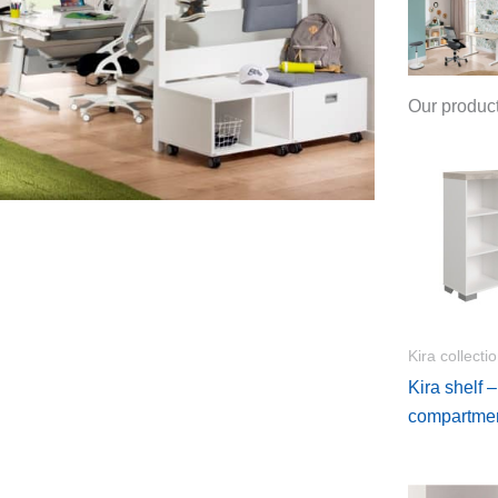
Our produc
Kira collecti
Kira shelf 
compartme