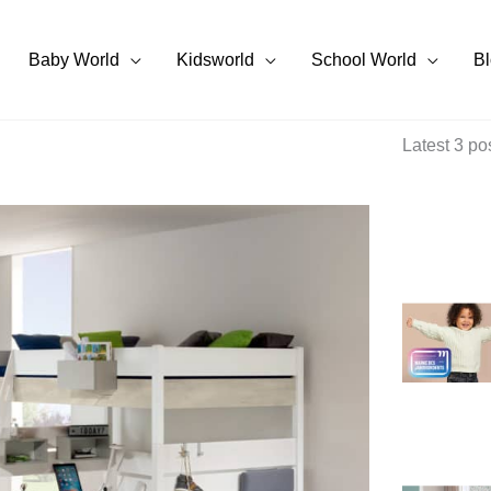
Baby World
Kidsworld
School World
B
Latest 3 po