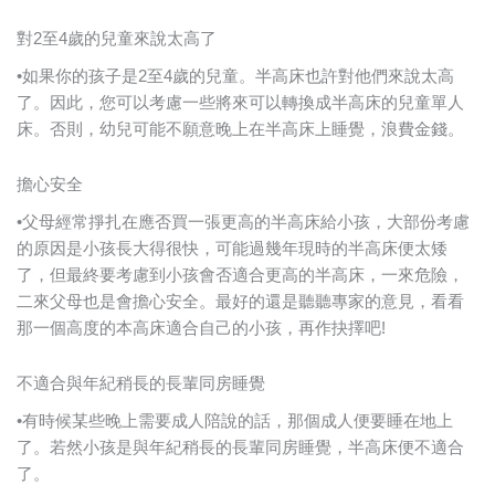
對2至4歲的兒童來說太高了
•如果你的孩子是2至4歲的兒童。半高床也許對他們來說太高
了。因此，您可以考慮一些將來可以轉換成半高床的兒童單人
床。否則，幼兒可能不願意晚上在半高床上睡覺，浪費金錢。
擔心安全
•父母經常掙扎在應否買一張更高的半高床給小孩，大部份考慮
的原因是小孩長大得很快，可能過幾年現時的半高床便太矮
了，但最終要考慮到小孩會否適合更高的半高床，一來危險，
二來父母也是會擔心安全。最好的還是聽聽專家的意見，看看
那一個高度的本高床適合自己的小孩，再作抉擇吧!
不適合與年紀稍長的長輩同房睡覺
•有時候某些晚上需要成人陪說的話，那個成人便要睡在地上
了。若然小孩是與年紀稍長的長輩同房睡覺，半高床便不適合
了。