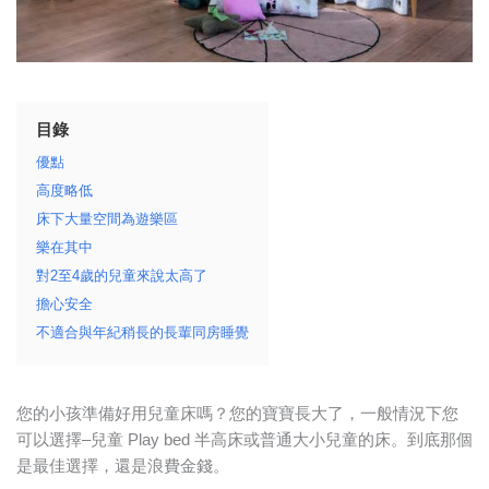
目錄
優點
高度略低
床下大量空間為遊樂區
樂在其中
對2至4歲的兒童來說太高了
擔心安全
不適合與年紀稍長的長輩同房睡覺
您的小孩準備好用兒童床嗎？您的寶寶長大了，一般情況下您
可以選擇–兒童 Play bed 半高床或普通大小兒童的床。到底那個
是最佳選擇，還是浪費金錢。