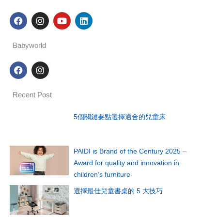
F
I
Y
L
a
n
o
i
c
s
u
n
e
t
t
k
Babyworld
b
a
u
e
o
g
b
d
F
I
o
r
e
i
a
n
k
a
n
c
s
m
e
t
Recent Post
b
a
o
g
o
r
5個關鍵要點選擇適合的兒童床
k
a
m
PAIDI is Brand of the Century 2025 –
Award for quality and innovation in
children’s furniture
選擇最佳兒童書桌的 5 大技巧