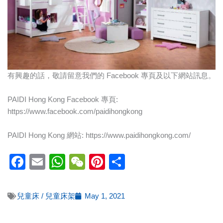
有興趣的話，敬請留意我們的 Facebook 專頁及以下網站訊息。
PAIDI Hong Kong Facebook 專頁:
https://www.facebook.com/paidihongkong
PAIDI Hong Kong 網站: https://www.paidihongkong.com/
Facebook
Email
WhatsApp
WeChat
Pinterest
Share
兒童床 / 兒童床架
May 1, 2021