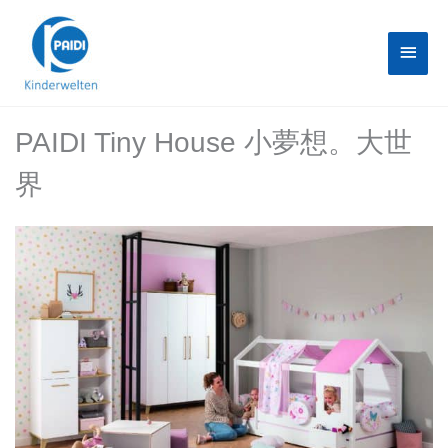
Skip
Main
to
content
Menu
PAIDI Tiny House 小夢想。大世
界