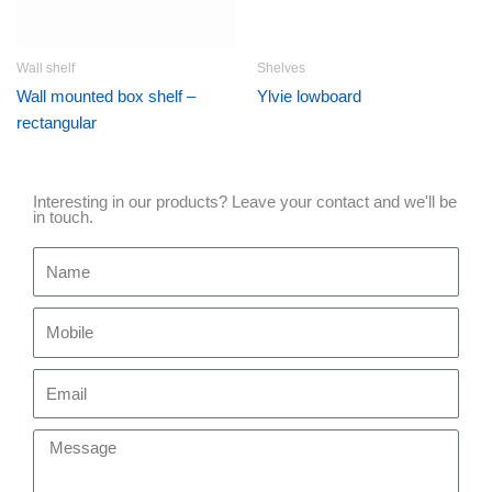
Wall shelf
Shelves
Wall mounted box shelf –
Ylvie lowboard
rectangular
Interesting in our products? Leave your contact and we'll be
in touch.
Name
Mobile
Email
Message