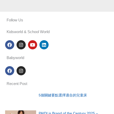
Follow Us
Kidsworld & School World
F
I
Y
L
a
n
o
i
c
s
u
n
e
t
t
k
Babyworld
b
a
u
e
o
g
b
d
F
I
o
r
e
i
a
n
k
a
n
c
s
m
e
t
Recent Post
b
a
o
g
o
r
5個關鍵要點選擇適合的兒童床
k
a
m
PAIDI is Brand of the Century 2025 –